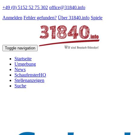
+49 (0) 5152 52 75 302
office@31840.info
Anmelden
Fehler gefunden?
Über 31840.info
Spiele
Toggle navigation
Startseite
Umgebung
News
SchaufensterHO
Stellenanzeigen
Suche